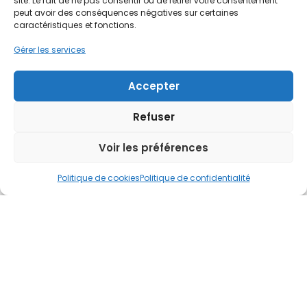
site. Le fait de ne pas consentir ou de retirer votre consentement
peut avoir des conséquences négatives sur certaines
Établissement
caractéristiques et fonctions.
Gérer les services
Accepter
Courriel
Refuser
Voir les préférences
Politique de cookies
Politique de confidentialité