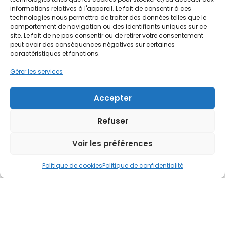
informations relatives à l'appareil. Le fait de consentir à ces
technologies nous permettra de traiter des données telles que le
comportement de navigation ou des identifiants uniques sur ce
site. Le fait de ne pas consentir ou de retirer votre consentement
JTL améliore le suivi de l’assiduité et
peut avoir des conséquences négatives sur certaines
l’efficacité opérationnelle grâce à
caractéristiques et fonctions.
Celcat
Gérer les services
En savoir plus
Accepter
Refuser
Voir les préférences
Politique de cookies
Politique de confidentialité