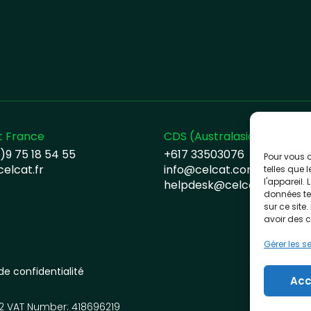
t France
CDS (Australasia) Pty. Ltd
)9 75 18 54 55
+617 33503076
Pour vous o
elcat.fr
info@celcat.com.au
telles que 
l'appareil.
helpdesk@celcat.com.au
données te
sur ce site
avoir des 
Gérer les s
 de confidentialité
Acc
2 VAT Number: 418696219