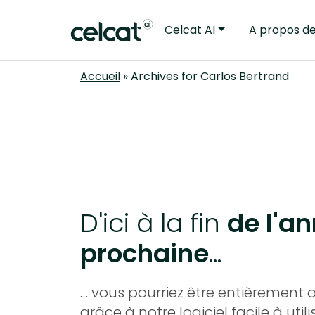
Celcat AI
A propos d
Accueil
»
Archives for Carlos Bertrand
D'ici à la fin
de l'a
prochaine
...
… vous pourriez être entièrement 
grâce à notre logiciel facile à utilis