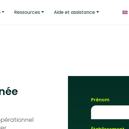
e
Ressources
Aide et assistance
nnée
Prénom
opérationnel
er.