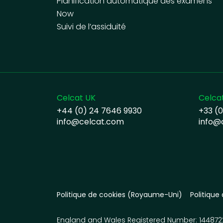
Planification automatique des examens
Now
Suivi de l’assiduité
Celcat UK
Celca
+44 (0) 24 7646 9930
+33 (0
info@celcat.com
info@c
Politique de cookies (Royaume-Uni)
Politique
England and Wales Registered Number: 144872