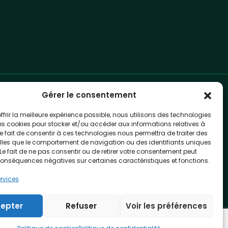
Gérer le consentement
Adapt IT Pty. Ltd
+27 10 494 1000
ffrir la meilleure expérience possible, nous utilisons des technologies
info@adaptit.com
les cookies pour stocker et/ou accéder aux informations relatives à
 Le fait de consentir à ces technologies nous permettra de traiter des
lles que le comportement de navigation ou des identifiants uniques
. Le fait de ne pas consentir ou de retirer votre consentement peut
conséquences négatives sur certaines caractéristiques et fonctions.
ervices
epter
Refuser
Voir les préférences
Website by:
Real Branding Ltd