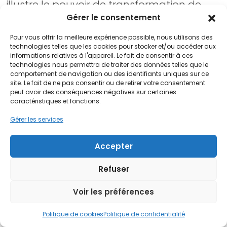
illustre le pouvoir de transformation de
Timetabler
dans les opérations
Gérer le consentement
éducatives. Au fil des ans, Celcat a
Pour vous offrir la meilleure expérience possible, nous utilisons des
considérablement amélioré l’efficacité de
technologies telles que les cookies pour stocker et/ou accéder aux
informations relatives à l'appareil. Le fait de consentir à ces
la gestion des horaires, l’exactitude des
technologies nous permettra de traiter des données telles que le
données et la satisfaction des étudiants,
comportement de navigation ou des identifiants uniques sur ce
site. Le fait de ne pas consentir ou de retirer votre consentement
tout en favorisant une culture de
peut avoir des conséquences négatives sur certaines
collaboration et de responsabilité au sein
caractéristiques et fonctions.
de l’université. Ce partenariat démontre la
Gérer les services
valeur à long terme d’un investissement
dans une solution de gestion des horaires
Accepter
fiable, flexible et innovante qui s’adapte à
Refuser
l’évolution des besoins de l’établissement.
Voir les préférences
Un engagement en faveur de
Politique de cookies
Politique de confidentialité
l’innovation