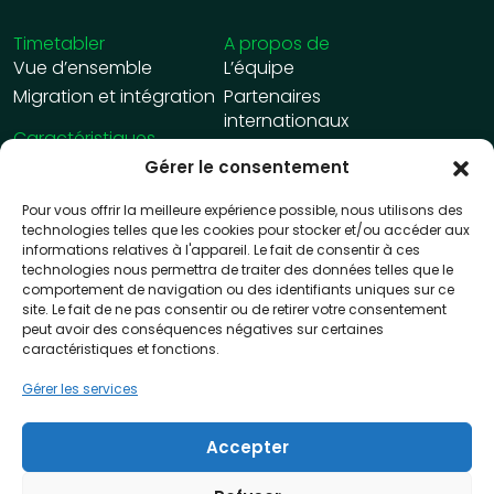
Timetabler
A propos de
Vue d’ensemble
L’équipe
Migration et intégration
Partenaires
internationaux
Caractéristiques
Carrières
Gestion interactive des
Gérer le consentement
Notre mission
emplois du temps
Pour vous offrir la meilleure expérience possible, nous utilisons des
Rapports
Ressources
technologies telles que les cookies pour stocker et/ou accéder aux
Publication
Articles
informations relatives à l'appareil. Le fait de consentir à ces
Réservation d’une salle
Témoignages de clients
technologies nous permettra de traiter des données telles que le
comportement de navigation ou des identifiants uniques sur ce
de cours
Démonstrations et
site. Le fait de ne pas consentir ou de retirer votre consentement
webinaires
peut avoir des conséquences négatives sur certaines
Extensions
caractéristiques et fonctions.
Planification
automatique
Gérer les services
Planification
automatique des
Accepter
examens
Now