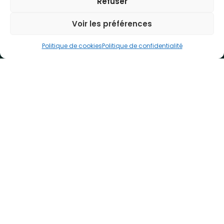
Refuser
Suivi de l’assiduité
Voir les préférences
Aide et assistance
Contact
Politique de cookies
Politique de confidentialité
Support technique
Celcat UK
Celcat France
+44 (0) 24 7646 9930
+33 (0)9 75 18 54 55
info@celcat.com
info@celcat.fr
CDS (Australasia) Pty. Ltd
Adapt IT Pty. Ltd
+617 33503076
+27 10 494 1000
info@celcat.com.au
info@adaptit.com
helpdesk@celcat.com.au