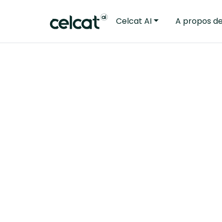
Celcat AI
A propos d
« Il fait exa