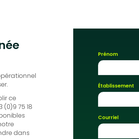
nnée
Prénom
opérationnel
er.
Établissement
lir ce
 (0)9 75 18
ponibles
Courriel
otre
ondre dans