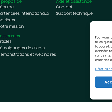
 propos de
Aide et assistance
’équipe
Contact
artenaires internationaux
Support technique
arrières
otre mission
essources
Pour vous o
rticles
telles que 
l'appareil.
émoignages de clients
données te
émonstrations et webinaires
sur ce site
avoir des 
Gérer les s
Acc